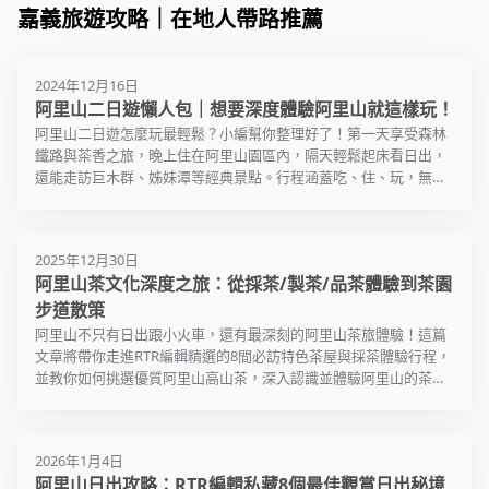
遊、休息的優雅場所。
施，鼓勵民眾多方面了解與體
霧繚繞的珍貴森林，享受山間
歷日本京都古鎮。
夜市嘗一
嘉義旅遊攻略｜在地人帶路推薦
林木向外輸送，日本殖民政府
前，在不
美。
驗亞洲藝術文化的深度，實現
的清涼與寧靜，一路沈浸在森
便開始建築難度相當高的高山
外舉家遷
了它作為文化交流平台的使
林芬多精浴的懷抱裡。只要沿
檜意森活村的店家多達三四十
源興御香
鐵路，並於1920年正式完工。
於此。在
命。
著1.2公里長的「奮起湖步
家，園區內值得品嘗的美食包
葡萄柚綠
阿里山森林鐵路不但運輸木材
2024年12月16日
有人半夜
道」，穿過一片孟宗竹林後，
括豆花、霜淇淋、愛玉、充滿
對不能錯
也載運旅客，這些蒸汽小火車
阿里山二日遊懶人包｜想要深度體驗阿里山就這樣玩！
厲的鬼嚎
便能來到藏身在森林裡的日本
日式風情的咖啡屋，建議停留1
鍋魚頭，
一路開往海拔位於2,451公尺的
的人，在
阿里山二日遊怎麼玩最輕鬆？小編幫你整理好了！第一天享受森林
神社遺跡，一路上幽雅清靜，
至2個小時，細細品嘗安逸自在
經過酥炸
祝山站，這更是台灣鐵路的最
是在路上
鐵路與茶香之旅，晚上住在阿里山園區內，隔天輕鬆起床看日出，
春夏走來也相當涼爽宜人。離
的旅遊時光。
用高湯熬
高點。
意外猝死
還能走訪巨木群、姊妹潭等經典景點。行程涵蓋吃、住、玩，無需
開前，別忘了在奮起湖稍作停
的好味道
病，於是
煩惱路線規劃，輕鬆暢遊阿里山的美景與人文。
留，享用美味的鐵路便當，逛
懷。
阿里山森林小火車來到獨立山
而走。
逛周遭的老街，夏日夜晚也許
後，山勢突然急遽升高，為了
有機會看見螢火蟲翩翩起舞。
這夜市的
配合陡峭的地形，小火車必須
2025年12月30日
天是服飾
沿著螺旋形鐵軌繞圈行駛，才
阿里山茶文化深度之旅：從採茶/製茶/品茶體驗到茶園
近年來，隨著大批遊客的湧
午輪到甜
能成功登上山頂，再以「8字
步道散策
入，奮起湖車站附近的歷史街
換上小吃
形」路線離開獨立山。但當山
區漸趨商業化，若想一探真實
阿里山不只有日出跟小火車，還有最深刻的阿里山茶旅體驗！這篇
早餐店接
坡過於陡峭，又不像獨立山一
的懷舊面貌，穿越商店街一路
文章將帶你走進RTR編輯精選的8間必訪特色茶屋與採茶體驗行程，
樣擁有足夠空間可以迴繞，只
往下走，便可看見充滿古早味
並教你如何挑選優質阿里山高山茶，深入認識並體驗阿里山的茶文
能將鐵軌設計成蜿蜒的「之」
的街道、舊時的唱片行、戒嚴
化。讀到最後，還有4條浪漫的阿里山茶園步道可以一併安排進行
字型，不斷地倒退前進，才能
時期的標語...等，何不來趟時
程，規劃一場兼具視覺與味覺的高山茶療癒之旅！
讓小火車緩緩爬坡，這便是俗
空旅行，回到半世紀前的老台
稱的「阿里山火車碰壁」。
2026年1月4日
灣。
阿里山日出攻略：RTR編輯私藏8個最佳觀賞日出秘境