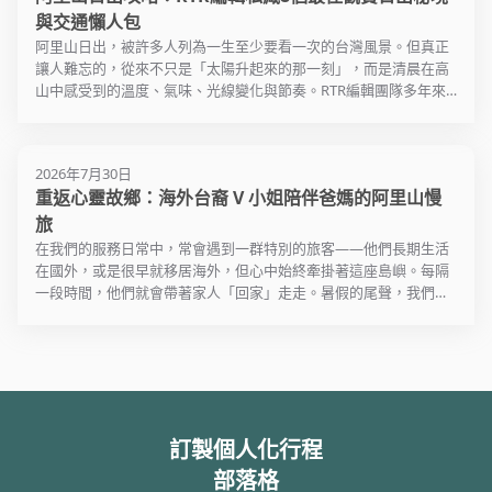
從阿里山車站出發，搭乘歷史
與交通懶人包
意義重大的蒸汽小火車，在徐
阿里山日出，被許多人列為一生至少要看一次的台灣風景。但真正
徐微風中穿越雲霧繚繞的珍貴
讓人難忘的，從來不只是「太陽升起來的那一刻」，而是清晨在高
森林，享受山間的清涼與寧
山中感受到的溫度、氣味、光線變化與節奏。RTR編輯團隊多年來
靜，一路沈浸在森林芬多精浴
反覆走訪阿里山本區、隙頂、瑞里、梅山與周邊茶園與步道，整理
的懷抱裡。在沼平車站下車，
出這篇不只告訴你「哪裡看得到日出」，而是教你如何用最適合自
爬上沼平公園的最高點，將阿
己的方式，看一場不後悔早起的阿里山日出。我們將完整解析阿里
里山的美盡收眼底。漫步於巨
2026年7月30日
山日出的魅力、8 個避開人潮的私藏觀賞點、看完日出後最順路的
木群棧道，更可沿途穿梭高聳
重返心靈故鄉：海外台裔 V 小姐陪伴爸媽的阿里山慢
旅遊景點，以及推薦的前三名住宿。最後，還有 RTR 小編親身踩點
入雲的檜木林，走進阿里山令
的番外篇深度玩法大公開唷！
旅
人屏息的美。
在我們的服務日常中，常會遇到一群特別的旅客——他們長期生活
在國外，或是很早就移居海外，但心中始終牽掛著這座島嶼。每隔
一段時間，他們就會帶著家人「回家」走走。暑假的尾聲，我們收
到了遠在國外的 V 小姐聯繫，她希望能趁著回台的空檔，帶爸媽去
一趟心目中尚未造訪的森林聖地：嘉義阿里山。對我們來說，這不
只是一趟三天兩夜的旅行，更是一場幫海外遊子陪伴家人、重溫台
灣之美的溫馨時光。
訂製個人化行程
部落格