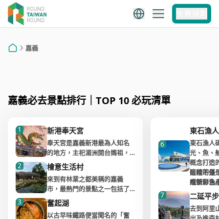
嘉義
免費規劃
嘉義景點推薦
嘉義
阿里山景點推薦
首頁
嘉義必去景點排行｜TOP 10 必玩清單
1
新港奉天宮
東石漁人
奉天宮是嘉義新港最為人知名
東石漁人
6
的地方，主祀湄洲開台媽祖，
光、魚、
是明朝時期跟著先民跨越黑水
概念打造
2
檜意生活村
溝來台開墾的神祇，但奉天宮
吸睛的是
這裡不僅
來到有林業之都美稱的嘉義
卻是直到清朝才建廟，由當時
風情彩色
嚐新鮮漁
市，最熱門的景點之一包括了
的一代名將－水師提督王得祿
亭、海邊
歡迎的親
7
二延平步
檜意森活村，這裡是至今全台
3
倡建，有了朝廷的支持，奉天
施，共同
可見栩栩
奮起湖
灣保存最完整的日式宿舍群，
去到阿里
宮的建築格局因此提升了一個
與觀光休
雕像與鮮
以古早味鐵路便當聞名的「奮
因過往阿里山林業興盛，專產
出及進森