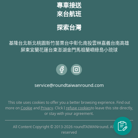
專車接送
來台航班
探索台灣
基隆
台北
新北
桃園
新竹
苗栗
台中
彰化
南投
雲林
嘉義
台南
高雄
屏東
宜蘭
花蓮
台東
澎湖
金門
馬祖
蘭嶼
綠島
小琉球
service@roundtaiwanround.com
This site uses cookies to offer you a better browsing exprience. Find out
more on
Cookie
and
Privacy
. Click I
refuse cookies
to leave this site directly,
or stay with your agreement.
All Content Copyright © 2013-
2026
roundTAIWANround. All rights
reserved