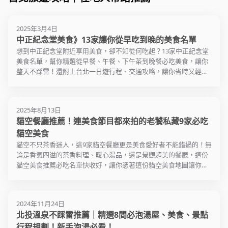
北規模最大的夜市，還是找得
店。
可以
包租婆，
的中華人士為感念蔣公德澤，
音樂創作人
的高速電梯只需要37秒就可以
琳琅滿目
思。
到好吃的在地美食，但對於外
R9或1號
的酒店，
故提議建立紀念堂。隨後政府
Legac
帶您上升到89樓。購票進入
給，就連
故宮博物院典藏十分豐富多
國觀光客來說，可不是那麼容
街。
數百本書
採納建築師楊卓成的提案，並
除了有文
2025年3月4日
後，有提供八種語言的多媒體
也都讓人
元，無論是捲軸畫作、書法、
位於萬華
易分辨。想一嚐道地的台灣美
遊覽「心
於1976年開工，中正紀念堂則
演活動和
中正紀念堂美食》13家讓你從早吃到晚的美食名單
體驗。當初建造的時候，就打
迪化街就
玉器、銅器、瓷器、古書皆包
潮流與次
食，寧夏夜市與延三夜市絕對
從捷運中
由於方便
於1980年正式竣工開放使用。
興盛，晚
算能蓋成最穩定的建築之一，
道，想在
含其中，中國各朝代文物之總
門町的歷
想到中正紀念堂附近享用美食，卻不知從何吃起？13家中正紀念堂
是首選。若想採購衣服與包
有「心中
潮，讓周
燈光，浪
能夠抵擋大地震與颱風的101，
節氣氛，
收藏數高達六十五萬件。在這
期，打從
美食名單，幫你精選從早餐、午餐、下午茶到晚餐必吃美食，讓你
包，師大夜市會是女孩兒們的
地下書街（
張，特色
事實上，蔣介石的一生極具爭
歡晚上到
完成這些目標所花的心力無法
些文物當中最不能錯過的就屬
樂商業中
整天不踩雷！還附上台北一日遊行程、交通攻略，讓你省時又輕
天堂。
場等區域
盛。是個
議，有人說他是民族英雄，也
想像，當中的證明就是大家都
近年來，
翠玉白菜、肉形石、周朝編鐘
期，臺北
鬆，邊吃邊玩，不用擔心交通問題！
空間和各
遊行程後
有人罵他是獨夫民賊。即便逝
華山的建
可以觀賞的到的，全世界最大
修重建計
等。由這些文物可以反映出古
漸往東區
體驗風格
世多年，這個威權時期的獨裁
1914年
的震盪阻尼器就懸掛在台北101
溢和洋風
時候中國人的豐富文化，生命
度沒落，
在心中山
領導人，在台灣留下的爭議仍
酒的酒廠，
2025年8月13日
當中，默默扮演著平衡這摩天
充滿特色
哲學，與令人興味盎然的習
房租與地
的特色小
延續至今，就連「中正紀念
尺的建築
貓空餐廳推薦！連美食節目都來拍的老饕私藏9家必吃
大樓各方向搖晃力道的重責大
啡廳，吸
俗。
虧了不斷
愛且富有
堂」的正名問題，都引起保守
型的建築
任！
來到古色
特有的流
貓空美食
或是獨特
勢力與臺灣勢力的對峙。無論
上的意義
歷史軌跡
臺北故宮每天提供免費的團體
潮，商家
貓空不只茶香迷人，這9家貓空餐廳更是美食愛好者不能錯過的！無
如何，走一趟這棟充滿中華文
相當興盛
了各種傳
中、英文導覽，也可以租借包
往西移，
論是香氣四溢的茶香料理、暖心湯品，還是景觀超美的餐廳，這份
化風格的肅穆建築，就能更了
化展覽、
苔目、魷
含中文、英文、日文、韓文的
一個捷運
貓空美食推薦必吃名單快收好，讓你憑著這份貓空美食地圖讓你的
解已故總統蔣介石的生前種
團、戲劇
湯、油飯
個人導覽播放器自行參觀。走
町成為許
旅程吃得盡興、玩得開心！
種。一樓的展覽廳詳盡記錄著
這邊觀賞
飯……等
走累了嗎？故宮的著名餐廳三
首選，也
蔣公的一生，二樓與三樓則有
色餐廳進
童年。
希堂與閒居賦就在院內提供美
一站。
更多的展覽和藝廊可供欣賞，
選擇性多
味餐點茶飲。品嘗過這些中華
2024年11月24日
四樓的衛兵交接操槍儀式更是
潮洶湧，
若有幸碰
經典料理，相信您對中華文化
所以旅客
北投溫泉不踩雷推薦｜精選8間必泡湯屋、美食、景點
不能錯過，從早上九點一直到
心。
能參與熱
會有更深一層的理解！
在這玩到
行程規劃！新手泡湯必看！