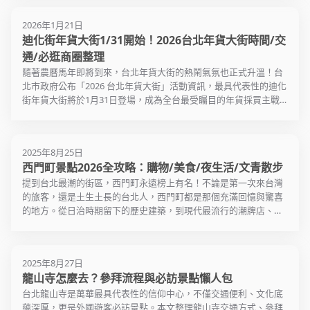
2026年1月21日
迪化街年貨大街1/31開始！2026台北年貨大街時間/交
通/必逛商圈整理
隨著農曆馬年即將到來，台北年貨大街的熱鬧氣氛也正式升溫！台
北市政府公布「2026 台北年貨大街」活動資訊，最具代表性的迪化
街年貨大街將於1月31日登場，成為全台最受矚目的年貨採買主戰
場。今年以「台灣年味在台北」為主題，串聯全市多處特色商圈，
結合馬年生肖裝置與人氣IP，不只好買、更好逛也好拍！
2025年8月25日
西門町景點2026全攻略：購物/美食/夜生活/文青散步
提到台北最潮的街區，西門町永遠榜上有名！不論是第一次來台灣
的旅客，還是土生土長的台北人，西門町都是那個充滿回憶與驚喜
的地方。從日治時期留下的歷史建築，到現代最流行的潮牌店、電
影院、街頭表演，這裡結合了古今交錯的氛圍，每次來都能發現新
驚喜。本篇文章將帶你完整攻略 西門町景點、必吃美食、購物清
單、夜生活玩法、交通方式與一日遊行程，不論你是文青、潮人還
2025年8月27日
是觀光客，都能找到專屬於你的西門町旅行方式！
龍山寺怎麼去？參拜流程與必訪景點懶人包
（Source:Unsplash｜Supasit Chantranon）
台北龍山寺是萬華最具代表性的信仰中心，不僅交通便利、文化底
蘊深厚，更是外國遊客必訪景點。本文整理龍山寺交通方式、參拜