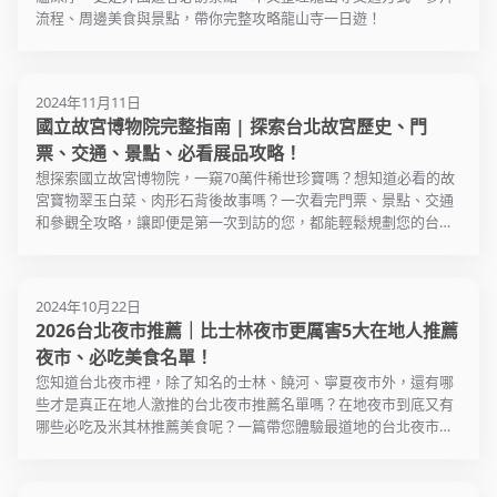
流程、周邊美食與景點，帶你完整攻略龍山寺一日遊！
2024年11月11日
國立故宮博物院完整指南 | 探索台北故宮歷史、門
票、交通、景點、必看展品攻略！
想探索國立故宮博物院，一窺70萬件稀世珍寶嗎？想知道必看的故
宮寶物翠玉白菜、肉形石背後故事嗎？一次看完門票、景點、交通
和參觀全攻略，讓即便是第一次到訪的您，都能輕鬆規劃您的台北
故宮之旅。 一起走入走進世界級寶庫，深入了解國立故宮博物院裡
跨越8000年的歷史。
2024年10月22日
2026台北夜市推薦｜比士林夜市更厲害5大在地人推薦
夜市、必吃美食名單！
您知道台北夜市裡，除了知名的士林、饒河、寧夏夜市外，還有哪
些才是真正在地人激推的台北夜市推薦名單嗎？在地夜市到底又有
哪些必吃及米其林推薦美食呢？一篇帶您體驗最道地的台北夜市美
食和台北夜市人情味！