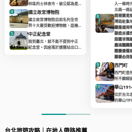
公尺的高空俯瞰整個台北市，
好挖滿。
林區的士林夜市，被公認為是
入一條時
據自己的體力與需要拍攝的角
灣市場外
留下驚豔的回憶。
國外旅客來台北必逛夜市之
北路一路
4
度做取捨。
所賺的錢
國立故宮博物院
自十九世
一，鄰近捷運站方便抵達，士
的林蔭大
這裡曾是1
8
太平洋戰爭
這個地上的101層樓與地下5層
灣北部貨
國立故宮博物院目前名列全世
林夜市可分為兩大部分， 地下
「山、水
灣的駐紮
2010年時這裡還是個秘密景
止生產後
樓幾乎可以說是自給自足的小
位便屹立
界十大最受歡迎博物館，這幾
美食廣場販售各種小吃美食廣
髓。
孕育出獨
來這裡，
點，但現在已經變成眾所皆知
作為台北
城市。目前最受國際注目的活
公尺的迪
乎是造訪台灣一定要參觀的地
5
場，以及在大街上攤販林立的
融合。漫
受這座城
中正紀念堂
的旅遊步道，來這裡可以看到
倉庫與製
動是每年舉辦的101登高賽與跨
儼然成為
方。位處綠意盎然的臺北郊
戶外區。必吃士林大香腸、上
你會發現
底蘊。無
超過四分之一都是外國觀光
來，成為
說到臺北，就不能不提到中正
年夜的煙火表演。
道，街上
區，依照中國宮殿建築而蓋的
海生煎包、檸檬愛玉冰等，飽
店、精緻
品，風格
建議逛街
客。由於許多業餘攝影師喜歡
築。
紀念堂。因座落於捷運站出口
迄今。
博物院充滿著庭園風情，外觀
餐一頓後還能逛逛各式各樣的
而居，每
的美食，
搭乘捷運
到此拍攝夕陽，若想要挑個取
處，便捷的交通讓這個佔地廣
如果您喜歡購物，台北101的購
十分醒目。
百貨商品、設計工藝品、觀光
事。
杯暖心好
搭乘台北
景好的位置，在天氣晴朗的時
除了日本
闊的景點成為大眾的休閒公
物廣場完整提供國際知名潮流
走一趟迪
紀念品、流行服飾及配件...
滿足你。
山新店線
候不早點來卡位是不行的，要
9
際攝影展
園。偶爾的藝術與文化展覽、
西門町
品牌，如：路易威登、迪奧、
到最道地
故宮博物院起源十分曲折，原
等，體驗台北的庶民生活。
熱鬧，都
從4號出
不然只能手持拍攝了。
外，旁邊
豐富的生態、以及為增進國人
布克兄弟等。高雅與舒適的陳
古香的迪
本故宮博物院在1925年成立於
西門町是
這座街區
索。
豊雄所蓋
對於生活美學認識而開創的終
設氣氛讓您悠遊其中，享受自
靜，但到
北京紫禁城，囊括中國的典藏
所不願錯
士林夜市即便名聲響亮，卻不
探索中山
而每年的跨年煙火，這裡絕對
文創專櫃
身學習課程，都豐富了這個原
在的購物體驗。您也可以在逛
變成人聲
寶物。但是因為第二次世界大
廣大的徒
是多數台灣人的最愛，除了遊
10
中山北路
華山19
擠爆，因為能架設腳架又要好
品、休閒
只是為了紀念已故蔣介石總統
累後，在國際餐飲樓層，挑間
以萬計的
戰與國共內戰，國民黨政府元
時下最流
客太多、東西太貴、多數餐廳
室、創意
位置的地方不多，大約只能容
裡找到，
而設立的中正紀念堂。
位於台北
品味餐廳好好享受來自台灣、
的聲音此
帥蔣介石決定將最珍貴的典藏
漫、韓系
讓人失望以外，政府將攤販統
的店家，
納40~50支腳架，所以有些人會
的冠軍麵
的華山19
西方與亞洲的美味。
總有著堆
跟隨軍隊撤退到台灣，以防止
式點心、
一移往室內以及大量陸客湧入
建的設計
提前24小時來此排隊佔據好位
是許多遊
蔣公繼承國父孫中山先生的遺
台北酒廠
吃，店門
被共產黨偷竊或損毀，最終臺
歡購物也
後，裡頭攤販賣的小吃種類趨
漫步赤峰
置拍攝。但如果你是想要拍攝
當然誠品
志，並致力于中華民國的現代
與一旁的
位於台北制高點的101，在89層
北故宮成立於1965年，成為這
是穿梭在
於一致，品質也日漸低落。
赤峰街過
清楚的台北101與清晰的台北市
製片的小
化。身為國民黨領導，他帶領
覽、餐飲
設立了觀景空間與91層的觀景
除此之外
些寶物的家。故宮其實又名孫
走在路上
買賣為主
容，應該是早晨陽光正面照射
外國觀光
中華民國與當時的共產黨抗
功能的空
台，讓您盡情享受台北的城市
品、點心
逸仙博物館，乃因1965年是國
生、外國
但不可否認，士林夜市仍是台
小店、特
建築時來，而非傍晚。
如此，誠
台北旅遊攻略｜在地人帶路推薦
衡，逝於1975年四月，海內外
藝術電影
風情與周遭的青山景致。著名
飾品、或
父孫中山的100歲冥誕。
聲唱歌的