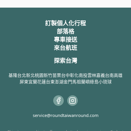
訂製個人化行程
部落格
專車接送
來台航班
探索台灣
基隆
台北
新北
桃園
新竹
苗栗
台中
彰化
南投
雲林
嘉義
台南
高雄
屏東
宜蘭
花蓮
台東
澎湖
金門
馬祖
蘭嶼
綠島
小琉球
service@roundtaiwanround.com