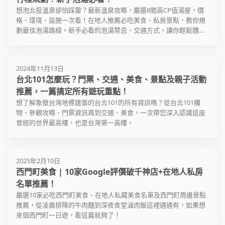
下午五點，每個小時都有機會
動，絕對
的潮店與
想泡北投溫泉卻怕踩雷？最新溫泉攻略，嚴選8間高CP值湯屋，價
親眼目睹他們那整齊的步伐以
與宗教信
裡的創意
格、環境、設施一次看！在地人推薦必吃美食、私房景點，教你規
及精準的走位。
到宗教信
歷史的老
劃最佳泡湯路線。新手必看的泡湯禁忌、交通方式，讓你輕鬆體驗
化街上的
是電影院
百年北投溫泉魅力。一篇搞懂湯屋選擇、泡湯眉角，打造最完美的
除了紀念堂本體外，前方另有
廟」，看
合法的塗
北投溫泉之旅！
兩棟傳統中華文化皇宮的建築
用太訝異
動漫公仔
物，也就是著名的兩廳院：國
據說相當
樓、老人聚
2024年11月13日
家音樂廳與國家戲劇院，這裡
下老人幫
連的速食
台北101怎麼玩？門票、交通、美食、景點及親子活動
正是眾多首屈一指國內外團體
快降臨。
巷子的刺
推薦，一篇搞定所有遊玩重點！
演出的所在地。中正紀念堂佔
在此消耗
想了解象徵台灣地標建築的台北101的所有資訊嗎？從台北101購
地二十五萬公頃，這個偌大的
唯一要注
物、參觀攻略、門票資訊再到交通、美食，一次帶您深入認識這座
公園，在擁擠繁忙的都會中，
多數都難
曾經的世界最高樓，也是台灣第一高樓。
提供動植物棲身的綠洲。對旅
煎、滷肉
人來說，想更了解台灣歷史並
集的餐廳
體驗臺北民眾的活力，中正紀
其中最誇
念堂是務必要造訪的重要景
麵線”，
2025年2月10日
點。
麵線，份
西門町美食 | 10家Google評價破千神店+在地人私房
格卻是雙
名單推薦！
嚴選10家必吃西門町美食、在地人私藏美食名單及西門町周邊景點
推薦，從凌晨排隊的牛肉麵到深夜食堂滷肉飯這裡通通有，如果想
來個西門町一日遊，看這篇就夠了！