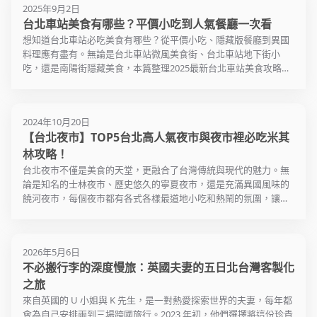
2025年9月2日
台北車站美食有哪些？平價小吃到人氣餐廳一次看
想知道台北車站必吃美食有哪些？從平價小吃、隱藏版餐廳到異國
料理應有盡有。無論是台北車站微風美食街、台北車站地下街小
吃，還是南陽街隱藏美食，本篇整理2025最新台北車站美食攻略，
帶你一次攻略台北車站周邊的餐飲選擇！
2024年10月20日
【台北夜市】TOP5台北高人氣夜市與夜市裡必吃米其
林攻略！
台北夜市不僅是美食的天堂，更融合了台灣傳統與現代的魅力。無
論是知名的士林夜市、歷史悠久的寧夏夜市，還是充滿異國風味的
饒河夜市，每個夜市都有各式各樣最道地小吃和熱鬧的氛圍，讓人
想一訪再訪。
2026年5月6日
不必搬行李的深度慢旅：英國夫妻的五日北台灣客製化
之旅
來自英國的 U 小姐與 K 先生，是一對熱愛探索世界的夫妻，每年都
會為自己安排兩到三場跨國旅行。2023 年初，他們選擇將這份珍貴