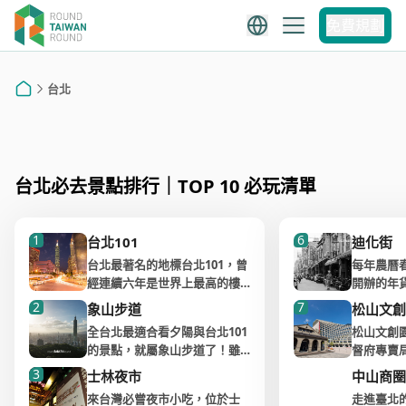
台北
免費規劃
台北市景點推薦
台北
陽明山景點推薦
首頁
台北必去景點排行｜TOP 10 必玩清單
1
6
台北101
迪化街
台北最著名的地標台北101，曾
每年農曆
經連續六年是世界上最高的樓
開辦的年
層建築，到目前為止還是全世
搶買年貨
2
7
象山步道
松山文創
界最高的「綠建築」。身為國
的福建樓
全台北最適合看夕陽與台北101
松山文創
際商業、休閒、文化，與購物
老建築呈
的景點，就屬象山步道了！雖
督府專賣
的中心，每到跨年必放煙火，
在這不僅
然上下需要爬很多階梯，來回
一百多年
3
多功能的台北101還擁有一處絕
創小店、
士林夜市
中山商圈
至少一個小時，但中間有好幾
時，日本
佳觀景台，直達89樓，在388
特色紀念
來台灣必嘗夜市小吃，位於士
走進臺北
個不同觀景台與涼亭，可以根
一座現代