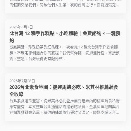
的假期交給我們，開啟他們人生第一次的台灣之行。面對這張充滿
期待的白紙，我們不僅是導遊，更像是他們在台灣的老朋友，細心
勾勒出每一處讓他們驚艷的風景。
2026年6月7日
北台灣 12 種手作糕點、小吃體驗｜免費諮詢 × 一鍵預
約
從鳳梨酥、珍珠奶茶到紅龜粿，一次看完 12 種北台灣手作飲食體
驗。不確定哪個適合你的旅程？我們幫你挑、安排進行程、直接預
約，整趟北台灣玩得更有記憶點。
2026年7月28日
2026台北素食地圖：捷運周邊必吃、米其林推薦蔬食
全收錄
台北素食選擇豐富，從米其林必比登推薦到巷弄內的精緻蔬食私廚
應有盡有。本文整理台北捷運站周邊必吃蔬食、全素料理地圖與高
評價聚餐餐廳名單。讓你的味蕾旅行優雅又滿足，輕鬆吃遍大台北
熱門蔬食名店。趕快來看看編輯整理的 2026 台北素食最新懶人
包！