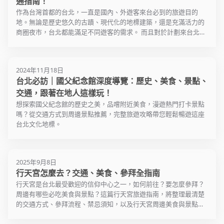
通指南！
作為台灣首都的台北，一直是國內、外遊客來台必到的旅遊目的
地。無論是歷史悠久的古蹟、現代化的地標建築，還是充滿活力的
商圈夜市，台北都能滿足不同遊客的需求。 而且對於計劃來台北戶
外景點旅行的遊客來說，許多高人氣台北景點推薦的打卡名單都在
捷運站附近，所以在台北景點一日遊是非常方便的。 如果你剛好也
再找台北景點該怎麼玩？行程怎麼排？交通怎麼去的資料，那麼這
2024年11月18日
篇文章你一定不能錯過！
台北必訪｜國父紀念館深度導覽：歷史、美食、景點、
交通，跟著在地人這樣玩！
想探索國父紀念館的歷史之美，品嚐附近美食，漫遊熱門打卡景點
嗎？從交通方式到周邊景點推薦，完整旅遊攻略帶您輕鬆暢遊這座
台北文化地標。
2025年9月8日
行天宮怎麼去？交通、美食、參拜全指南
行天宮是台北最受歡迎的信仰中心之一，如何前往？要怎麼參拜？
周邊有哪些必吃美食與景點？這篇行天宮旅遊指南，將整理最清楚
的交通方式、參拜流程、禁忌須知，以及行天宮周邊美食與景點推
薦，一次全部打包給你！