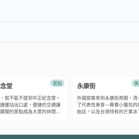
屏東
甜點為何只有這裡吃的到。
景點
美
念堂
永康街
，就不能不提到中正紀念堂。
外國旅客來到永康街商圈，清
捷運站出口處，便捷的交通讓
了代表性美食—專賣小籠包的
廣闊的景點成為大眾的休閒公
始店，以及台灣特有的芒果冰
的藝術與文化展覽、豐富的生
之外現在的永康街更多了很多
為增進國人對於生活美學認識
店、文青選品店，等值得挖寶
終身學習課程，都豐富了這個
另外必嘗這裡的排隊小吃：天
了紀念已故蔣介石總統而設立
餅。