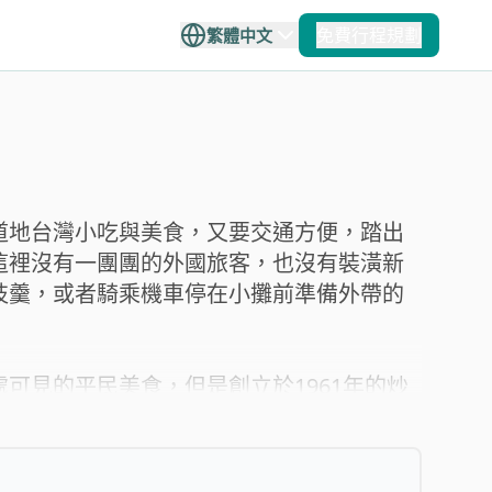
免費行程規劃
繁體中文
+
11
離島
從容的旅遊體驗，陪你
宜蘭
澎湖
道地台灣小吃與美食，又要交通方便，踏出
，帶你更放心地安排下
這裡沒有一團團的外國旅客，也沒有裝潢新
枝羹，或者騎乘機車停在小攤前準備外帶的
花蓮
金門
可見的平民美食，但是創立於1961年的炒
台東
馬祖
，讓香氣停留在炒麵裡，雖然用料簡單，但
溢，肥滋滋的五花肉與細細的花生粉包在刈包
放進綿密的刨冰中，再加入牛奶與灑上花生