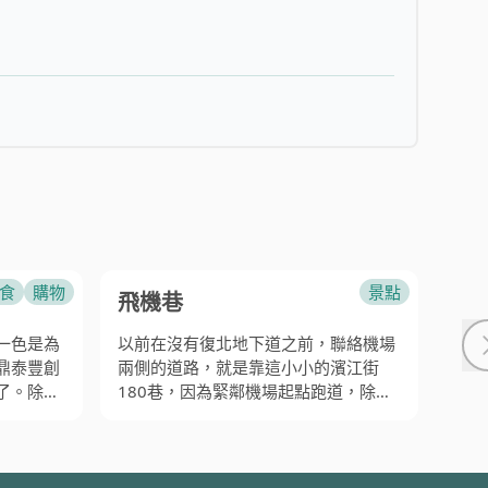
蘭嶼
綠島
小琉球
食
購物
景點
飛機巷
台
一色是為
以前在沒有復北地下道之前，聯絡機場
如果
鼎泰豐創
兩側的道路，就是靠這小小的濱江街
會知
了。除此
180巷，因為緊鄰機場起點跑道，除了
光客
逛街的小
可以看到飛機起飛外，最精采就是觀看
與美
的地方！
飛機低空降落，可以近距離感受到飛機
此觀
津蔥抓
起飛的陣風與降落時的壓迫感。長榮航
廟的
空 (EVA Airline) 有些飛往亞洲鄰近國家
型活