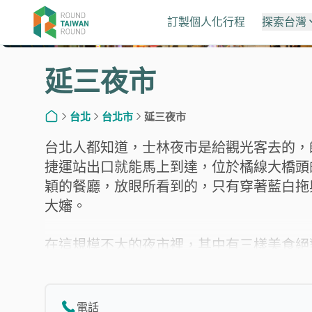
訂製個人化行程
探索台灣
延三夜市
北部
中部
台北
台北市
延三夜市
首頁
基隆
苗栗
台北人都知道，士林夜市是給觀光客去的，
捷運站出口就能馬上到達，位於橘線大橋頭
穎的餐廳，放眼所看到的，只有穿著藍白拖
台北
台中
大嬸。
在這規模不大的夜市裡，其中有三樣美食絕
新北
彰化
麵專家，不會像一般的店家耍大火翻鍋的花
是每晚店內店外都擠滿了饕客，香Q的麵條
裡，配上香菜真是絕配。而最特別的莫過於
電話