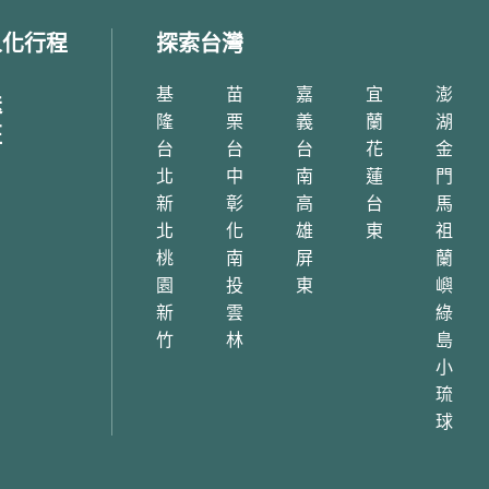
念堂。
人化行程
探索台灣
永康街附近的社區過去是日本
國父孫中山先生的遺志，並致
高級官員的宿舍區，至今仍保
基
苗
嘉
宜
澎
民國的現代化。身為國民黨領
式木造房屋，二次大戰之後隨
送
領中華民國與當時的共產黨抗
的離開，這些日式舊房屋逐漸
隆
栗
義
蘭
湖
班
1975年四月，海內外的中華
大、師大及政府機關宿舍。因
台
台
台
花
金
念蔣公德澤，故提議建立紀念
本統治的歷史足跡，使的許多
北
中
南
蓮
門
政府採納建築師楊卓成的提
別喜歡到這裡逛街。甚至連街
新
彰
高
台
馬
1976年開工，中正紀念堂則
肥皂、茶葉、紀念品都與一般
北
化
雄
東
祖
0年正式竣工開放使用。
圈稍有不同。
桃
南
屏
蘭
園
投
東
嶼
蔣介石的一生極具爭議，有人
沉浸在城市中的一抹愜意中，
族英雄，也有人罵他是獨夫民
新
雲
永康街散步地圖路線走：永康
綠
逝世多年，這個威權時期的獨
來好LAI hAO>天津蔥抓餅>
竹
林
島
，在台灣留下的爭議仍延續至
羊毛與花咖啡>白水豆花>老茶
小
「中正紀念堂」的正名問題，
市場 昭和町文物市集
琉
守勢力與臺灣勢力的對峙。無
球
走一趟這棟充滿中華文化風格
永康街怎麼去？搭乘台北捷運
築，就能更了解已故總統蔣介
5號出來，就可展開一段質感
種種。一樓的展覽廳詳盡記錄
具的城市冒險囉！