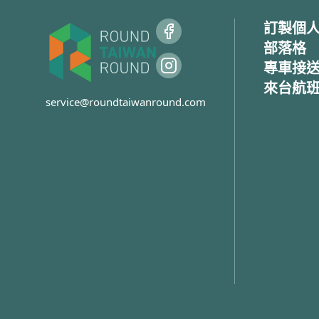
在已經變成眾所皆知的旅遊步道，來這
的中正紀
訂製個
裡可以看到超過四分之一都是外國觀光
部落格
客。由於許多業餘攝影師喜歡到此拍攝
蔣公繼承
夕陽，若想要挑個取景好的位置，在天
力于中華
專車接
氣晴朗的時候不早點來卡位是不行的，
導，他帶
來台航
要不然只能手持拍攝了。
衡，逝於
service@roundtaiwanround.com
人士為感
而每年的跨年煙火，這裡絕對擠爆，因
堂。隨後
為能架設腳架又要好位置的地方不多，
案，並於
大約只能容納40~50支腳架，所以有些
於198
人會提前24小時來此排隊佔據好位置拍
攝。但如果你是想要拍攝清楚的台北
事實上，
101與清晰的台北市容，應該是早晨陽
說他是民
光正面照射建築時來，而非傍晚。
賊。即便
裁領導人
今，就連
都引起保
論如何，
的肅穆建
石的生前