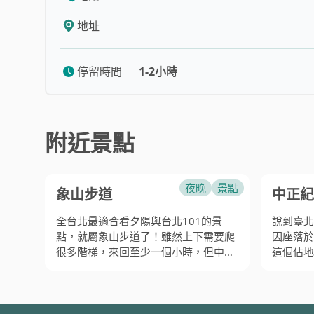
桃園
南投
粉，這一冰一熱的組合，讓人懷疑這麼讚的
地址
新竹
雲林
停留時間
1-2小時
附近景點
夜晚
景點
象山步道
中正紀
全台北最適合看夕陽與台北101的景
說到臺北
點，就屬象山步道了！雖然上下需要爬
因座落於
很多階梯，來回至少一個小時，但中間
這個佔地
有好幾個不同觀景台與涼亭，可以根據
園。偶爾
自己的體力與需要拍攝的角度做取捨。
態、以及
而開創的
2010年時這裡還是個秘密景點，但現
原只是為