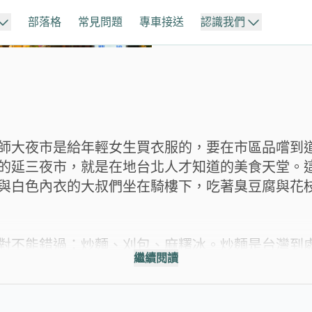
部落格
常見問題
專車接送
認識我們
關於我們
南部
東部
以專業與真誠，打造
探索台灣。
顧客評價
嘉義
師大夜市是給年輕女生買衣服的，要在市區品嚐到
來自旅客的真心分享
的延三夜市，就是在地台北人才知道的美食天堂。
一趟旅行。
與白色內衣的大叔們坐在騎樓下，吃著臭豆腐與花
台南
對不能錯過：炒麵、刈包、麻糬冰。炒麵是台灣到處
繼續閱讀
高雄
招，而是在加了高湯起鍋前，用鍋蓋稍悶一下麵條
讓人吃完久久難忘。台北橋頭魯肉飯的刈包香氣四
祥記純糖麻糬的麻糬冰，剛起鍋燒燙燙的手工麻糬