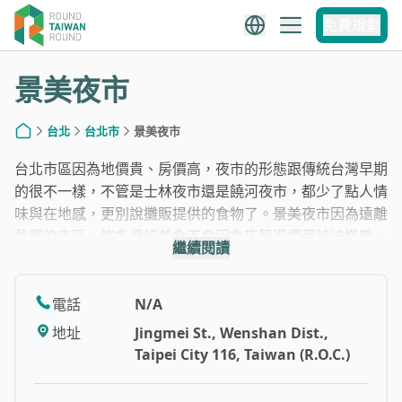
1
/
10
免費規劃
景美夜市
台北
台北市
景美夜市
首頁
台北市區因為地價貴、房價高，夜市的形態跟傳統台灣早期
的很不一樣，不管是士林夜市還是饒河夜市，都少了點人情
味與在地感，更別說攤販提供的食物了。景美夜市因為遠離
熱鬧的市區，許多傳統美食不會因為店租漲價而被迫搬離，
繼續閱讀
也不會因為附近居民抗議而需要妥協，這些攤販在此聚集了
許多年，也漸漸培養出死忠的顧客。上海生煎包、鵝媽媽切
仔麵、景美曾家麻油雞、阿昌麵線等都是排隊美味小吃，少
電話
N/A
了市區擁擠的人潮，讓逛夜市享受美食更輕鬆自在些。雖然
地址
Jingmei St., Wenshan Dist.,
這裡小吃很讚，但對於年輕人來說，就少了購物的樂趣，畢
Taipei City 116, Taiwan (R.O.C.)
竟商品的類型與品項比較接近菜市場的款式，不過靠近捷運
站的便利性，也能讓外國旅客近距離了解台灣傳統夜市的文