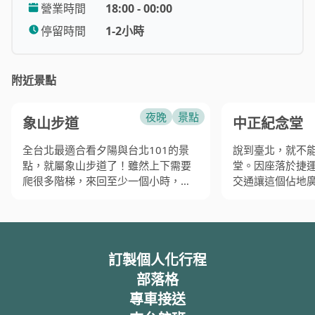
營業時間
18:00 - 00:00
化。
停留時間
1-2小時
附近景點
夜晚
景點
象山步道
中正紀念堂
全台北最適合看夕陽與台北101的景
說到臺北，就不
點，就屬象山步道了！雖然上下需要
堂。因座落於捷
爬很多階梯，來回至少一個小時，但
交通讓這個佔地
中間有好幾個不同觀景台與涼亭，可
的休閒公園。偶
以根據自己的體力與需要拍攝的角度
覽、豐富的生態
做取捨。
於生活美學認識
程，都豐富了這
訂製個人化行程
2010年時這裡還是個秘密景點，但現
故蔣介石總統而
在已經變成眾所皆知的旅遊步道，來
部落格
這裡可以看到超過四分之一都是外國
蔣公繼承國父孫
專車接送
觀光客。由於許多業餘攝影師喜歡到
致力于中華民國